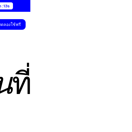
 : 12s
ทดลองใช้ฟรี
ที่
น