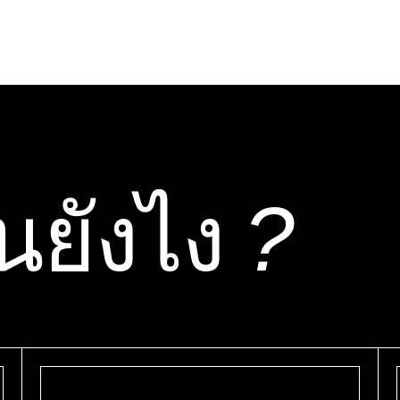
นยังไง
?