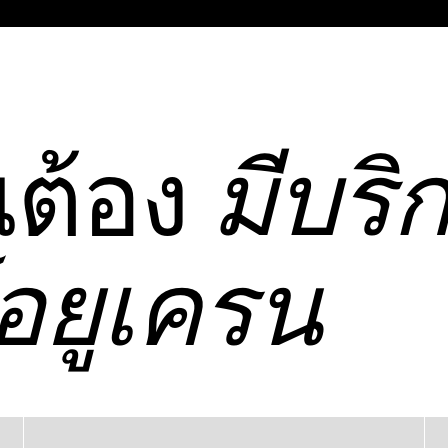
ณต้อง
มีบริ
อยูเครน