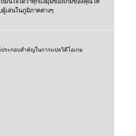
ถมั่นใจได้ว่าทุกแง่มุมของเกมของคุณให้
ับผู้เล่นในภูมิภาคต่างๆ