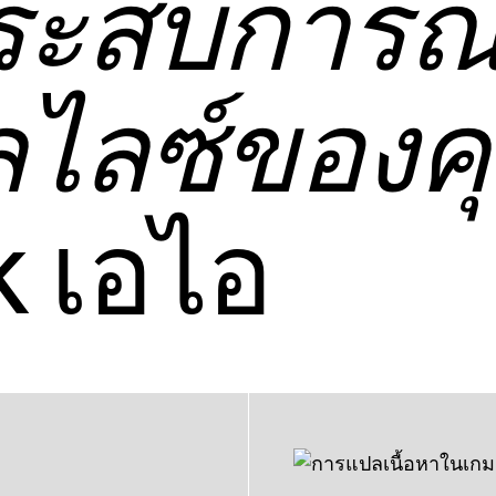
ประสบการณ
ลไลซ์ของค
 เอไอ