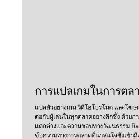
การแปลเกมในการตล
แปลตัวอย่างเกม วิดีโอโปรโมต และโฆษณ
ต่อกับผู้เล่นในทุกตลาดอย่างลึกซึ้ง ด้ว
แตกต่างและความชอบทางวัฒนธรรม Rask 
ข้อความทางการตลาดที่น่าสนใจซึ่งเข้าถึง