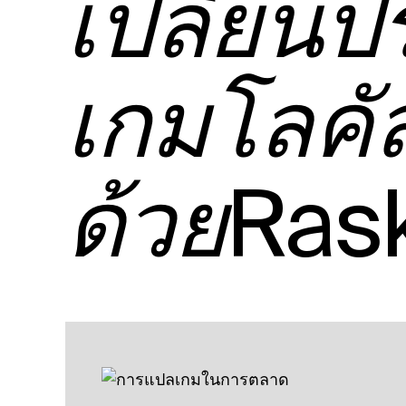
เปลี่ยน
เกมโลคั
Rask
ด้วย