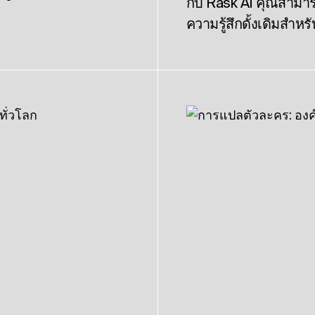
กับ Rask AI คุณสามาร
ความรู้สึกดั้งเดิมสําหร