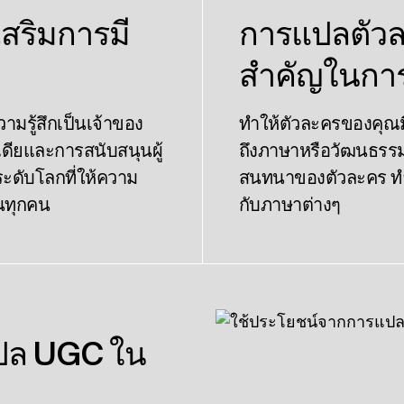
สริมการมี
การแปลตัวล
สําคัญในกา
วามรู้สึกเป็นเจ้าของ
ทําให้ตัวละครของคุณมี
ียและการสนับสนุนผู้
ถึงภาษาหรือวัฒนธรร
ะดับโลกที่ให้ความ
สนทนาของตัวละคร ทําใ
่นทุกคน
กับภาษาต่างๆ
ปล UGC ใน