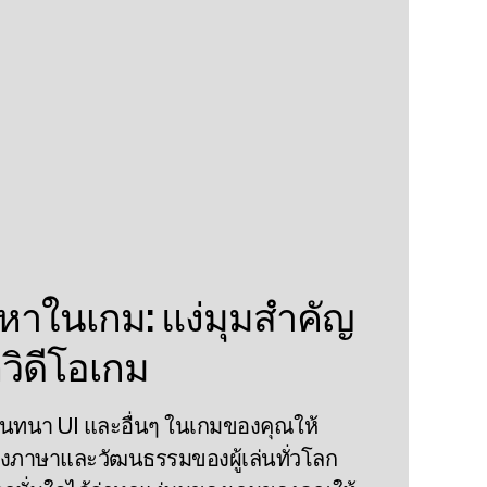
หาในเกม: แง่มุมสําคัญ
ิดีโอเกม
นทนา UI และอื่นๆ ในเกมของคุณให้
ภาษาและวัฒนธรรมของผู้เล่นทั่วโลก