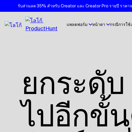
รับส่วนลด 35% สำหรับ Creator และ Creator Pro รายปี ราคาจะเ
แพลตฟอร์ม
หน้าตา
กรณีการใช้
ยกระดับ
ไปอีกขั้