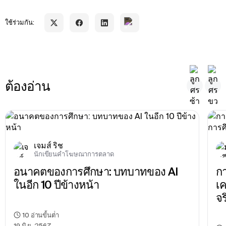
ใช้ร่วมกัน:
ต้องอ่าน
เจมส์ ริช
นักเขียนคําโฆษณาการตลาด
อนาคตของการศึกษา: บทบาทของ AI 
กา
ในอีก 10 ปีข้างหน้า
เค
จร
10
อ่านขั้นต่ํา
19 มิ.ย. 2567