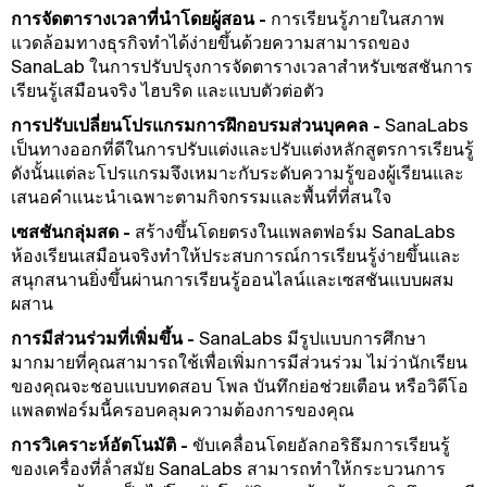
การจัดตารางเวลาที่นําโดยผู้สอน -
การเรียนรู้ภายในสภาพ
แวดล้อมทางธุรกิจทําได้ง่ายขึ้นด้วยความสามารถของ
SanaLab ในการปรับปรุงการจัดตารางเวลาสําหรับเซสชันการ
เรียนรู้เสมือนจริง ไฮบริด และแบบตัวต่อตัว
การปรับเปลี่ยนโปรแกรมการฝึกอบรมส่วนบุคคล -
SanaLabs
เป็นทางออกที่ดีในการปรับแต่งและปรับแต่งหลักสูตรการเรียนรู้
ดังนั้นแต่ละโปรแกรมจึงเหมาะกับระดับความรู้ของผู้เรียนและ
เสนอคําแนะนําเฉพาะตามกิจกรรมและพื้นที่ที่สนใจ
เซสชันกลุ่มสด -
สร้างขึ้นโดยตรงในแพลตฟอร์ม SanaLabs
ห้องเรียนเสมือนจริงทําให้ประสบการณ์การเรียนรู้ง่ายขึ้นและ
สนุกสนานยิ่งขึ้นผ่านการเรียนรู้ออนไลน์และเซสชันแบบผสม
ผสาน
การมีส่วนร่วมที่เพิ่มขึ้น -
SanaLabs มีรูปแบบการศึกษา
มากมายที่คุณสามารถใช้เพื่อเพิ่มการมีส่วนร่วม ไม่ว่านักเรียน
ของคุณจะชอบแบบทดสอบ โพล บันทึกย่อช่วยเตือน หรือวิดีโอ
แพลตฟอร์มนี้ครอบคลุมความต้องการของคุณ
การวิเคราะห์อัตโนมัติ -
ขับเคลื่อนโดยอัลกอริธึมการเรียนรู้
ของเครื่องที่ล้ําสมัย SanaLabs สามารถทําให้กระบวนการ