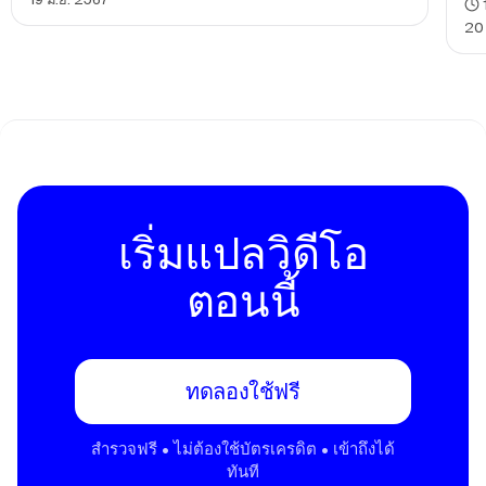
20 
เริ่มแปลวิดีโอ
ตอนนี้
ทดลองใช้ฟรี
สํารวจฟรี • ไม่ต้องใช้บัตรเครดิต • เข้าถึงได้
ทันที