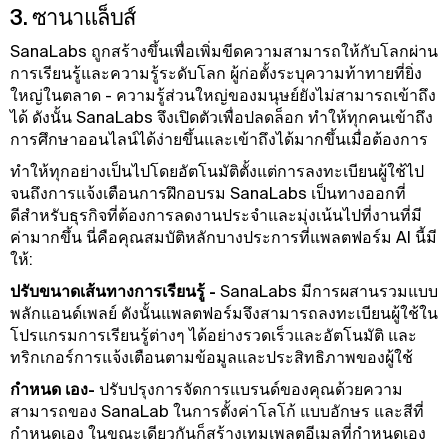
3. ซานาแล็บส์
SanaLabs ถูกสร้างขึ้นเพื่อเพิ่มขีดความสามารถให้กับโลกผ่าน
การเรียนรู้และความรู้ระดับโลก ผู้ก่อตั้งระบุความท้าทายที่ยิ่ง
ใหญ่ในตลาด - ความรู้ส่วนใหญ่ของมนุษย์ยังไม่สามารถเข้าถึง
ได้ ดังนั้น SanaLabs จึงเปิดตัวเพื่อปลดล็อก ทําให้ทุกคนเข้าถึง
การศึกษาออนไลน์ได้ง่ายขึ้นและเข้าถึงได้มากขึ้นเมื่อต้องการ
ทําให้ทุกอย่างเป็นไปโดยอัตโนมัติตั้งแต่การลงทะเบียนผู้ใช้ไป
จนถึงการแจ้งเตือนการฝึกอบรม SanaLabs เป็นทางออกที่
ดีสําหรับธุรกิจที่ต้องการลดงานประจําและมุ่งเน้นไปที่งานที่มี
ค่ามากขึ้น นี่คือคุณสมบัติหลักบางประการที่แพลตฟอร์ม AI นี้มี
ให้:
ปรับขนาดเส้นทางการเรียนรู้ -
SanaLabs มีการผสานรวมแบบ
พลักแอนด์เพลย์ ดังนั้นแพลตฟอร์มจึงสามารถลงทะเบียนผู้ใช้ใน
โปรแกรมการเรียนรู้ต่างๆ ได้อย่างรวดเร็วและอัตโนมัติ และ
ทริกเกอร์การแจ้งเตือนตามข้อมูลและประสิทธิภาพของผู้ใช้
กำหนด เอง-
ปรับปรุงการจัดการแบรนด์ของคุณด้วยความ
สามารถของ SanaLab ในการตั้งค่าโลโก้ แบบอักษร และสีที่
กําหนดเอง ในขณะเดียวกันก็สร้างเทมเพลตอีเมลที่กําหนดเอง