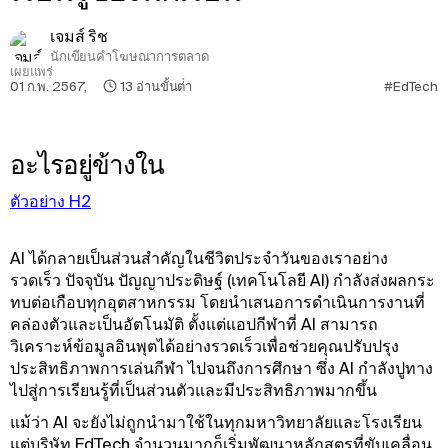
เจมส์ ริช
นักเขียนคําโฆษณาการตลาด
เผยแพร่
01 ก.พ. 2567
,
13
อ่านขั้นต่ํา
#EdTech
อะไรอยู่ข้างใน
ตัวอย่าง H2
AI ได้กลายเป็นส่วนสําคัญในชีวิตประจําวันของเราอย่าง
รวดเร็ว ปัจจุบัน ปัญญาประดิษฐ์ (เทคโนโลยี AI) กําลังส่งผลกระ
ทบต่อเกือบทุกอุตสาหกรรม โดยนําเสนอการดําเนินการงานที่
คล่องตัวและเป็นอัตโนมัติ ตั้งแต่แอปกีฬาที่ AI สามารถ
วิเคราะห์ข้อมูลอินพุตได้อย่างรวดเร็วเพื่อช่วยคุณปรับปรุง
ประสิทธิภาพการเล่นกีฬา ไปจนถึงการศึกษา ซึ่ง AI กําลังปูทาง
ไปสู่การเรียนรู้ที่เป็นส่วนตัวและมีประสิทธิภาพมากขึ้น
แม้ว่า AI จะยังไม่ถูกนำมาใช้ในทุกมหาวิทยาลัยและโรงเรียน
แต่บริษัท EdTech จำนวนมากก็เริ่มพัฒนาหลักสูตรที่ขับเคลื่อน