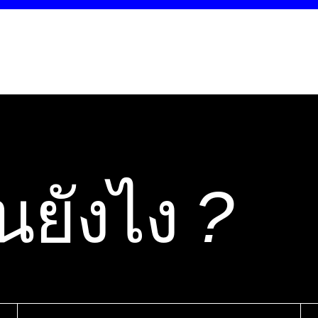
นยังไง
?