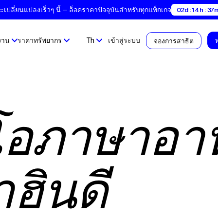
ปลี่ยนแปลงเร็วๆ นี้ — ล็อคราคาปัจจุบันสำหรับทุกแพ็กเกจ
02d : 14h : 37m
งาน
ราคา
ทรัพยากร
Th
เข้าสู่ระบบ
จองการสาธิต
ีโอภาษาอา
ฮินดี