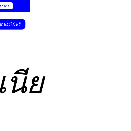
 : 12s
ทดลองใช้ฟรี
เนีย