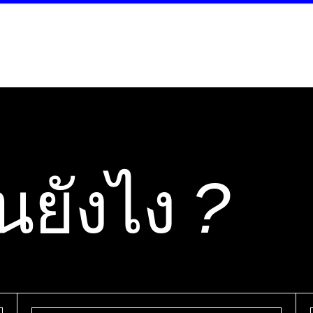
นยังไง
?