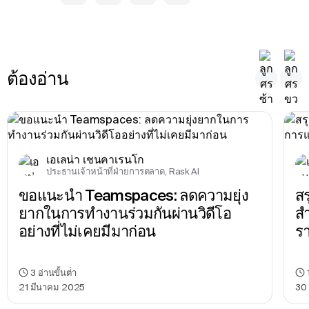
ต้องอ่าน
เอเลน่า เชนคาเรนโก
ประธานเจ้าหน้าที่ฝ่ายการตลาด, Rask AI
ขอแนะนำ Teamspaces: ลดความยุ่ง
สร
ยากในการทำงานร่วมกันผ่านวิดีโอ
สํ
อย่างที่ไม่เคยมีมาก่อน
ร
3
อ่านขั้นต่ํา
21 มีนาคม 2025
30