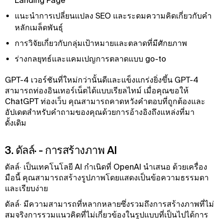
Landing Page
แนะนําการเปลี่ยนแปลง SEO และระดมความคิดเกี่ยวกับคํา
หลักเมล็ดพันธุ์
การวิจัยเกี่ยวกับกลุ่มเป้าหมายและตลาดที่มีศักยภาพ
ร่างกลยุทธ์และแคมเปญการตลาดแบบ go-to
GPT-4 เวอร์ชันที่ใหม่กว่านั้นดีและแข็งแกร่งยิ่งขึ้น GPT-4
สามารถท่องอินเทอร์เน็ตได้แบบเรียลไทม์ เมื่อคุณขอให้
ChatGPT ท่องเว็บ คุณสามารถคาดหวังคําตอบที่ถูกต้องและ
อัปเดตสําหรับคําถามของคุณด้วยการอ้างอิงถึงแหล่งที่มา
ดั้งเดิม
3. ดัลล์· - การสร้างภาพ AI
ดัลล์· เป็นเทคโนโลยี AI กําเนิดที่ OpenAI นําเสนอ ด้วยเครื่อง
มือนี้ คุณสามารถสร้างรูปภาพโดยแสดงเป็นข้อความธรรมดา
และเรียบง่าย
ดัลล์· มีความสามารถที่หลากหลายซึ่งรวมถึงการสร้างภาพที่ไม่
สมจริงการรวมแนวคิดที่ไม่เกี่ยวข้องในรูปแบบที่เป็นไปได้การ