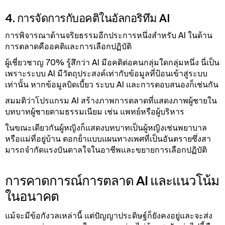
4. การจัดการกับอคติในอัลกอริทึม AI
การพิจารณาด้านจริยธรรมอีกประการหนึ่งสําหรับ AI ในด้าน
การตลาดคืออคติและการเลือกปฏิบัติ
ผู้เชี่ยวชาญ 70% รู้สึกว่า AI มีอคติต่อคนกลุ่มใดกลุ่มหนึ่ง นี่เป็น
เพราะระบบ AI มีวัตถุประสงค์เท่ากับข้อมูลที่ป้อนเข้าสู่ระบบ
เท่านั้น หากข้อมูลบิดเบี้ยว ระบบ AI และการตอบสนองก็เช่นกัน
สมมติว่าโปรแกรม AI สร้างภาพการตลาดที่แสดงภาพผู้ชายใน
บทบาทผู้ชายตามธรรมเนียม เช่น แพทย์หรือผู้บริหาร
ในขณะเดียวกันผู้หญิงก็แสดงบทบาทเป็นผู้หญิงเช่นพยาบาล
หรือแม่ที่อยู่บ้าน ตอกย้ําแบบแผนทางเพศที่เป็นอันตรายซึ่งสา
มารถจํากัดแรงบันดาลใจในอาชีพและขยายการเลือกปฏิบัติ
การคาดการณ์การตลาด AI และแนวโน้ม
ในอนาคต
แม้จะมีข้อกังวลเหล่านี้ แต่ปัญญาประดิษฐ์ก็ยังคงอยู่และจะส่ง