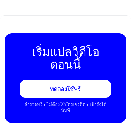
เริ่มแปลวิดีโอ
ตอนนี้
ทดลองใช้ฟรี
สํารวจฟรี • ไม่ต้องใช้บัตรเครดิต • เข้าถึงได้
ทันที