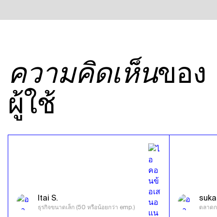
ของ
ความคิดเห็น
ผู้ใช้
Itai S.
suka
ธุรกิจขนาดเล็ก (50 หรือน้อยกว่า emp.)
ตลาดก