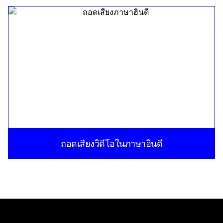
ถอดเสียงวิดีโอในภาษาฮินดี