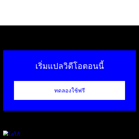
เริ่มแปลวิดีโอตอนนี้
ทดลองใช้ฟรี