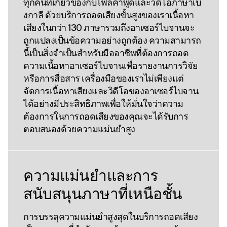
ทุกคนที่เกี่ยวข้องกับไฟล์คําพูดและวิดีโอภาษาเบ
งกาลี ด้วยบริการถอดเสียงขั้นสูงของเราเนื้อหา
เสียงในกว่า 130 ภาษารวมถึงอาเซอร์ไบจานจะ
ถูกแปลงเป็นข้อความอย่างถูกต้อง ความสามารถ
นี้เป็นสิ่งจําเป็นสําหรับมืออาชีพที่ต้องการถอด
ความเนื้อหาอาเซอร์ไบจานเพื่อรายงานการวิจัย
หรือการสื่อสาร เครื่องมือของเราไม่เพียงแต่
จัดการเนื้อหาเสียงและวิดีโอของอาเซอร์ไบจาน
ได้อย่างมีประสิทธิภาพเพื่อให้มั่นใจว่าความ
ต้องการในการถอดเสียงของคุณจะได้รับการ
ตอบสนองด้วยความแม่นยําสูง
ความแม่นยําและการ
สนับสนุนภาษาที่เหนือชั้น
การบรรลุความแม่นยําสูงสุดในบริการถอดเสียง