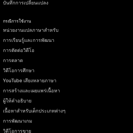
บันทึกการเปลี่ยนแปลง
กรณีการใช้งาน
หน่วยงานแปลภาษาสำหรับ
การเรียนรู้และการพัฒนา
การตัดต่อวิดีโอ
การตลาด
วิดีโอการศึกษา
YouTube เสียงหลายภาษา
การสร้างและเผยแพร่เนื้อหา
ผู้ให้คำอธิบาย
เนื้อหาสำหรับเด็กประเภทต่างๆ
การพัฒนาเกม
วิดีโอการขาย