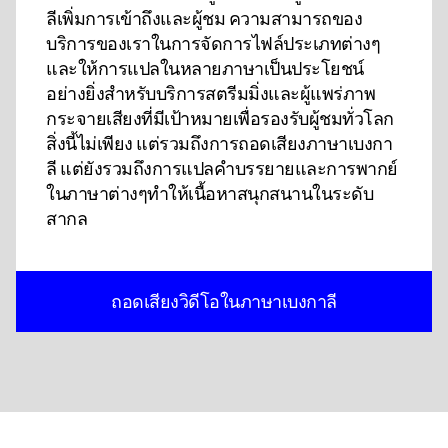
ลีเพิ่มการเข้าถึงและผู้ชม ความสามารถของ
บริการของเราในการจัดการไฟล์ประเภทต่างๆ
และให้การแปลในหลายภาษาเป็นประโยชน์
อย่างยิ่งสําหรับบริการสตรีมมิ่งและผู้แพร่ภาพ
กระจายเสียงที่มีเป้าหมายเพื่อรองรับผู้ชมทั่วโลก
สิ่งนี้ไม่เพียง แต่รวมถึงการถอดเสียงภาษาเบงกา
ลี แต่ยังรวมถึงการแปลคําบรรยายและการพากย์
ในภาษาต่างๆทําให้เนื้อหาสนุกสนานในระดับ
สากล
ถอดเสียงวิดีโอในภาษาเบงกาลี