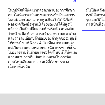
ในภูมิทัศน์ที่พัฒนาตลอดเวลาของการศึกษา
มันให้ผลลัพ
ออนไลน์ความสําคัญของการเข้าถึงและการ
เรามีสื่อก
ไม่แบ่งแยกไม่สามารถพูดเกินจริงได้ นี่คือที่ 
รูปแบบวิดีโอ
Rask เครื่องมือพากย์เสียงของ AI ได้พิสูจน์
การเปิดเนื้อห
แล้วว่าเป็นตัวเปลี่ยนเกมสําหรับฉัน ฉันสงสัย
ว่าเครื่องมือ AI สามารถจําลองความแตกต่าง
และรายละเอียดปลีกย่อยของคําพูดของมนุษย์
ได้อย่างไร แต่ Rask AI ไม่เพียงแต่ตอบสนอง 
แต่เกินความคาดหมายของฉัน การพากย์เป็น
ไปอย่างราบรื่นด้วยการซิงโครไนซ์ที่ไร้ที่ติและ
ความสามารถที่แปลกประหลาดในการจับ
ภาพโทนเสียงและอารมณ์ที่ต้องการของ
เนื้อหาต้นฉบับ