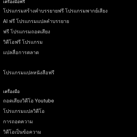
เครื่องมือฟรี
โปรแกรมสร้างคำบรรยายฟรี โปรแกรมพากย์เสียง
AI ฟรี โปรแกรมแปลคำบรรยาย
ฟรี โปรแกรมถอดเสียง
วิดีโอฟรี โปรแกรม
แปลสื่อการตลาด
ฟรี
โปรแกรมแปลหนังสือฟรี
เครื่องมือ
ถอดเสียงวิดีโอ Youtube
โปรแกรมแปลวิดีโอ
การถอดความ
วิดีโอเป็นข้อความ