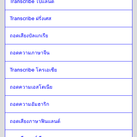
Transcribe โปแลนด์
Transcribe ฝรั่งเศส
ถอดเสียงบัลแกเรีย
ถอดความภาษาจีน
Transcribe โครเอเชีย
ถอดความเอสโตเนีย
ถอดความอัมฮาริก
ถอดเสียงภาษาฟินแลนด์