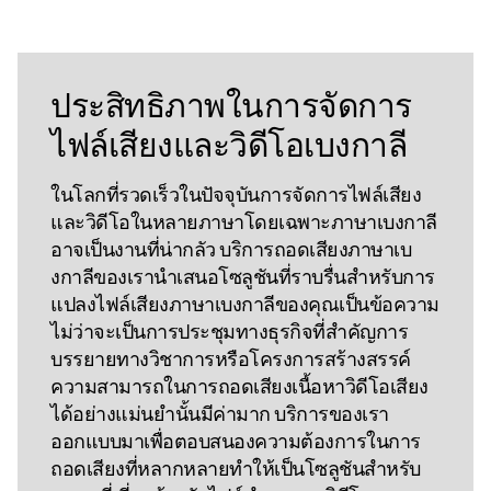
ประสิทธิภาพในการจัดการ
ไฟล์เสียงและวิดีโอเบงกาลี
ในโลกที่รวดเร็วในปัจจุบันการจัดการไฟล์เสียง
และวิดีโอในหลายภาษาโดยเฉพาะภาษาเบงกาลี
อาจเป็นงานที่น่ากลัว บริการถอดเสียงภาษาเบ
งกาลีของเรานําเสนอโซลูชันที่ราบรื่นสําหรับการ
แปลงไฟล์เสียงภาษาเบงกาลีของคุณเป็นข้อความ
ไม่ว่าจะเป็นการประชุมทางธุรกิจที่สําคัญการ
บรรยายทางวิชาการหรือโครงการสร้างสรรค์
ความสามารถในการถอดเสียงเนื้อหาวิดีโอเสียง
ได้อย่างแม่นยํานั้นมีค่ามาก บริการของเรา
ออกแบบมาเพื่อตอบสนองความต้องการในการ
ถอดเสียงที่หลากหลายทําให้เป็นโซลูชันสําหรับ