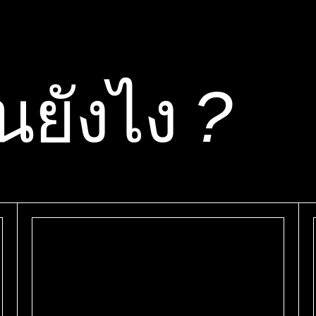
นยังไง
?